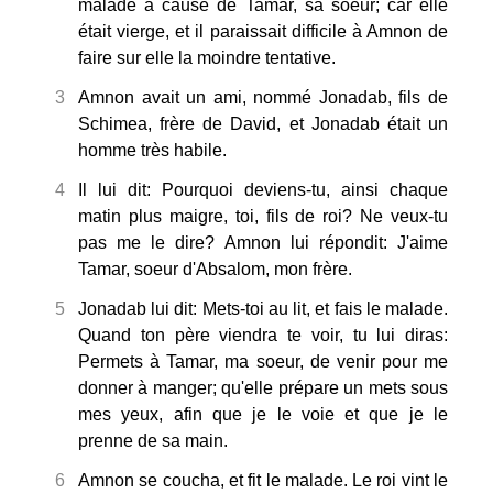
malade à cause de Tamar, sa soeur; car elle
était vierge, et il paraissait difficile à Amnon de
faire sur elle la moindre tentative.
3
Amnon avait un ami, nommé Jonadab, fils de
Schimea, frère de David, et Jonadab était un
homme très habile.
4
Il lui dit: Pourquoi deviens-tu, ainsi chaque
matin plus maigre, toi, fils de roi? Ne veux-tu
pas me le dire? Amnon lui répondit: J'aime
Tamar, soeur d'Absalom, mon frère.
5
Jonadab lui dit: Mets-toi au lit, et fais le malade.
Quand ton père viendra te voir, tu lui diras:
Permets à Tamar, ma soeur, de venir pour me
donner à manger; qu'elle prépare un mets sous
mes yeux, afin que je le voie et que je le
prenne de sa main.
6
Amnon se coucha, et fit le malade. Le roi vint le