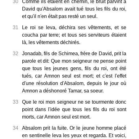
30
Comme ils étaient en chemin, le bruit parvint à
David qu'Absalom avait tué tous les fils du roi,
et qu'il n'en était pas resté un seul.
31
Le roi se leva, déchira ses vêtements, et se
coucha par terre; et tous ses serviteurs étaient
là, les vêtements déchirés.
32
Jonadab, fils de Schimea, frère de David, prit la
parole et dit: Que mon seigneur ne pense point
que tous les jeunes gens, fils du roi, ont été
tués, car Amnon seul est mort; et c'est l'effet
d'une résolution d'Absalom, depuis le jour où
Amnon a déshonoré Tamar, sa soeur.
33
Que le roi mon seigneur ne se tourmente donc
point dans l'idée que tous les fils du roi sont
morts, car Amnon seul est mort.
34
Absalom prit la fuite. Or le jeune homme placé
en sentinelle leva les yeux et regarda. Et voici,