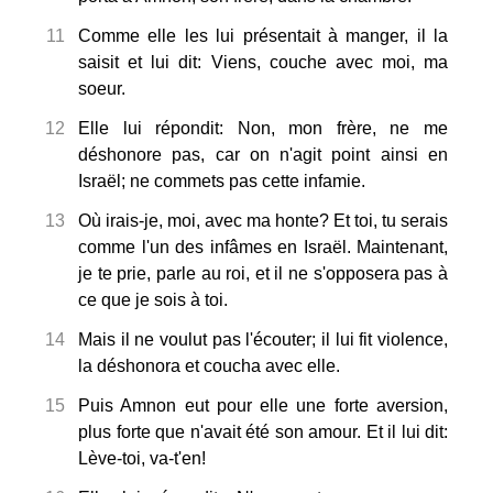
11
Comme elle les lui présentait à manger, il la
saisit et lui dit: Viens, couche avec moi, ma
soeur.
12
Elle lui répondit: Non, mon frère, ne me
déshonore pas, car on n'agit point ainsi en
Israël; ne commets pas cette infamie.
13
Où irais-je, moi, avec ma honte? Et toi, tu serais
comme l'un des infâmes en Israël. Maintenant,
je te prie, parle au roi, et il ne s'opposera pas à
ce que je sois à toi.
14
Mais il ne voulut pas l'écouter; il lui fit violence,
la déshonora et coucha avec elle.
15
Puis Amnon eut pour elle une forte aversion,
plus forte que n'avait été son amour. Et il lui dit:
Lève-toi, va-t'en!