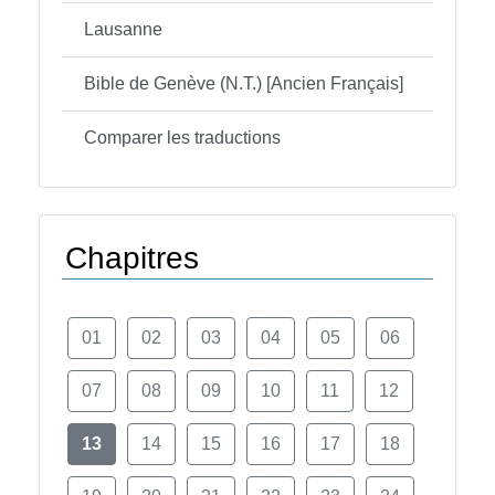
Lausanne
Bible de Genève (N.T.) [Ancien Français]
Comparer les traductions
Chapitres
01
02
03
04
05
06
07
08
09
10
11
12
13
14
15
16
17
18