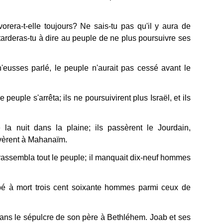
orera-t-elle toujours? Ne sais-tu pas qu'il y aura de
arderas-tu à dire au peuple de ne plus poursuivre ses
n'eusses parlé, le peuple n'aurait pas cessé avant le
 peuple s'arrêta; ils ne poursuivirent plus Israël, et ils
la nuit dans la plaine; ils passèrent le Jourdain,
rivèrent à Mahanaïm.
t rassembla tout le peuple; il manquait dix-neuf hommes
pé à mort trois cent soixante hommes parmi ceux de
t dans le sépulcre de son père à Bethléhem. Joab et ses