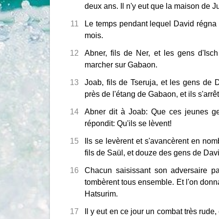
deux ans. Il n'y eut que la maison de J
11
Le temps pendant lequel David régna à
mois.
12
Abner, fils de Ner, et les gens d'Isc
marcher sur Gabaon.
13
Joab, fils de Tseruja, et les gens de 
près de l'étang de Gabaon, et ils s'arrê
14
Abner dit à Joab: Que ces jeunes gen
répondit: Qu'ils se lèvent!
15
Ils se levèrent et s'avancèrent en no
fils de Saül, et douze des gens de Davi
16
Chacun saisissant son adversaire par
tombèrent tous ensemble. Et l'on donna
Hatsurim.
17
Il y eut en ce jour un combat très rude