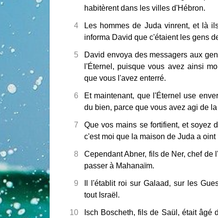
habitèrent dans les villes d'Hébron.
4
Les hommes de Juda vinrent, et là il
informa David que c'étaient les gens d
5
David envoya des messagers aux gens
l'Éternel, puisque vous avez ainsi mon
que vous l'avez enterré.
6
Et maintenant, que l'Éternel use enver
du bien, parce que vous avez agi de la 
7
Que vos mains se fortifient, et soyez 
c'est moi que la maison de Juda a oint p
8
Cependant Abner, fils de Ner, chef de l'
passer à Mahanaïm.
9
Il l'établit roi sur Galaad, sur les Gu
tout Israël.
10
Isch Boscheth, fils de Saül, était âgé d