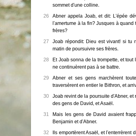
sommet d'une colline.
26
Abner appela Joab, et dit: L'épée dév
l'amertume à la fin? Jusques à quand t
frères?
27
Joab répondit: Dieu est vivant! si tu 
matin de poursuivre ses frères.
28
Et Joab sonna de la trompette, et tout le
ne continuèrent pas à se battre.
29
Abner et ses gens marchèrent toute 
traversèrent en entier le Bithron, et ar
30
Joab revint de la poursuite d'Abner, e
des gens de David, et Asaël.
31
Mais les gens de David avaient frap
Benjamin et d'Abner.
32
Ils emportèrent Asaël, et l'enterrèren