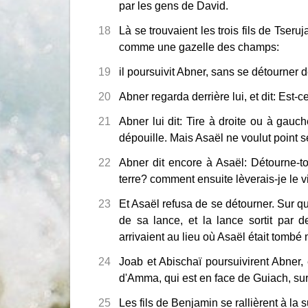
par les gens de David.
18
Là se trouvaient les trois fils de Tseru
comme une gazelle des champs:
19
il poursuivit Abner, sans se détourner d
20
Abner regarda derrière lui, et dit: Est-ce
21
Abner lui dit: Tire à droite ou à gauc
dépouille. Mais Asaël ne voulut point s
22
Abner dit encore à Asaël: Détourne-toi
terre? comment ensuite lèverais-je le 
23
Et Asaël refusa de se détourner. Sur qu
de sa lance, et la lance sortit par d
arrivaient au lieu où Asaël était tombé m
24
Joab et Abischaï poursuivirent Abner, 
d'Amma, qui est en face de Guiach, su
25
Les fils de Benjamin se rallièrent à la s