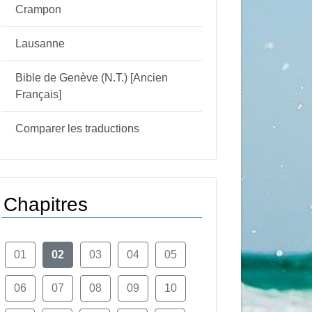
Crampon
Lausanne
Bible de Genève (N.T.) [Ancien
Français]
Comparer les traductions
Chapitres
01
02
03
04
05
06
07
08
09
10