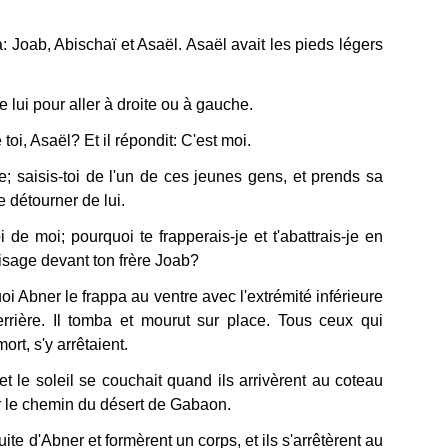
ja: Joab, Abischaï et Asaël. Asaël avait les pieds légers
e lui pour aller à droite ou à gauche.
 toi, Asaël? Et il répondit: C'est moi.
he; saisis-toi de l'un de ces jeunes gens, et prends sa
e détourner de lui.
 de moi; pourquoi te frapperais-je et t'abattrais-je en
visage devant ton frère Joab?
oi Abner le frappa au ventre avec l'extrémité inférieure
errière. Il tomba et mourut sur place. Tous ceux qui
ort, s'y arrêtaient.
et le soleil se couchait quand ils arrivèrent au coteau
r le chemin du désert de Gabaon.
uite d'Abner et formèrent un corps, et ils s'arrêtèrent au