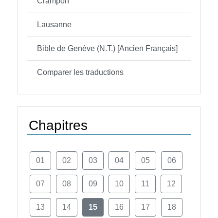
Crampon
Lausanne
Bible de Genève (N.T.) [Ancien Français]
Comparer les traductions
Chapitres
01
02
03
04
05
06
07
08
09
10
11
12
13
14
15
16
17
18