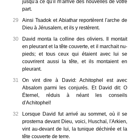
jusqu'à ce qu'il m'arrive des nouvelles de votre
part.
29
Ainsi Tsadok et Abiathar reportèrent l'arche de
Dieu à Jérusalem, et ils y restèrent.
30
David monta la colline des oliviers. Il montait
en pleurant et la tête couverte, et il marchait nu-
pieds; et tous ceux qui étaient avec lui se
couvrirent aussi la tête, et ils montaient en
pleurant.
31
On vint dire à David: Achitophel est avec
Absalom parmi les conjurés. Et David dit: O
Éternel, réduis à néant les conseils
d'Achitophel!
32
Lorsque David fut arrivé au sommet, où il se
prosterna devant Dieu, voici, Huschaï, l'Arkien,
vint au-devant de lui, la tunique déchirée et la
tête couverte de terre.