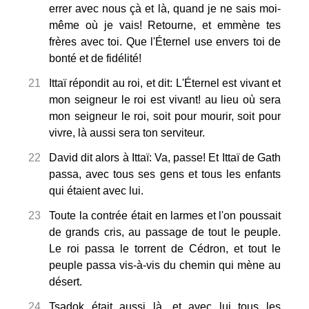
errer avec nous çà et là, quand je ne sais moi-
même où je vais! Retourne, et emmène tes
frères avec toi. Que l'Éternel use envers toi de
bonté et de fidélité!
21
Ittaï répondit au roi, et dit: L'Éternel est vivant et
mon seigneur le roi est vivant! au lieu où sera
mon seigneur le roi, soit pour mourir, soit pour
vivre, là aussi sera ton serviteur.
22
David dit alors à Ittaï: Va, passe! Et Ittaï de Gath
passa, avec tous ses gens et tous les enfants
qui étaient avec lui.
23
Toute la contrée était en larmes et l'on poussait
de grands cris, au passage de tout le peuple.
Le roi passa le torrent de Cédron, et tout le
peuple passa vis-à-vis du chemin qui mène au
désert.
24
Tsadok était aussi là, et avec lui tous les