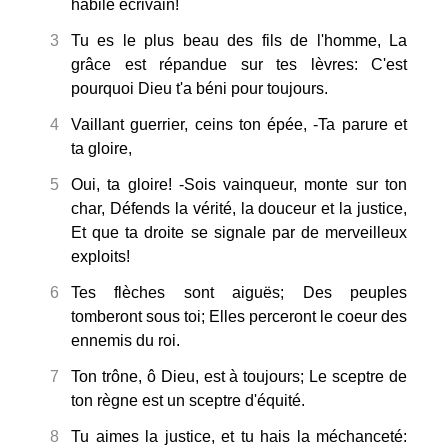
habile écrivain!
3
Tu es le plus beau des fils de l'homme, La
grâce est répandue sur tes lèvres: C'est
pourquoi Dieu t'a béni pour toujours.
4
Vaillant guerrier, ceins ton épée, -Ta parure et
ta gloire,
5
Oui, ta gloire! -Sois vainqueur, monte sur ton
char, Défends la vérité, la douceur et la justice,
Et que ta droite se signale par de merveilleux
exploits!
6
Tes flèches sont aiguës; Des peuples
tomberont sous toi; Elles perceront le coeur des
ennemis du roi.
7
Ton trône, ô Dieu, est à toujours; Le sceptre de
ton règne est un sceptre d'équité.
8
Tu aimes la justice, et tu hais la méchanceté: