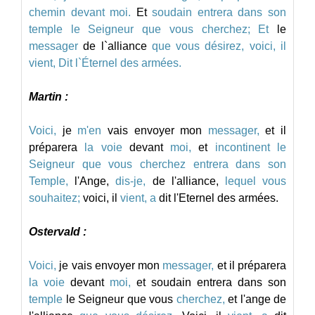
chemin
devant
moi.
Et
soudain
entrera
dans
son
temple
le
Seigneur
que
vous
cherchez;
Et
le
messager
de
l`alliance
que
vous
désirez,
voici,
il
vient,
Dit
l`Éternel
des
armées.
Martin :
Voici,
je
m'en
vais
envoyer
mon
messager,
et
il
préparera
la
voie
devant
moi,
et
incontinent
le
Seigneur
que
vous
cherchez
entrera
dans
son
Temple,
l'Ange,
dis-je,
de
l'alliance,
lequel
vous
souhaitez;
voici,
il
vient,
a
dit
l'Eternel
des
armées.
Ostervald :
Voici,
je
vais
envoyer
mon
messager,
et
il
préparera
la
voie
devant
moi,
et
soudain
entrera
dans
son
temple
le
Seigneur
que
vous
cherchez,
et
l'ange
de