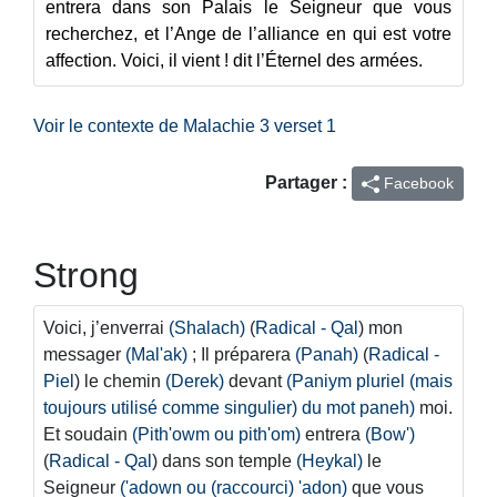
entrera dans son Palais le Seigneur que vous
recherchez, et l’Ange de l’alliance en qui est votre
affection. Voici, il vient ! dit l’Éternel des armées.
Voir le contexte de Malachie 3 verset 1
Partager :
Facebook
Strong
Voici, j’enverrai
(Shalach)
(
Radical - Qal
) mon
messager
(Mal'ak)
; Il préparera
(Panah)
(
Radical -
Piel
) le chemin
(Derek)
devant
(Paniym pluriel (mais
toujours utilisé comme singulier) du mot paneh)
moi.
Et soudain
(Pith'owm ou pith'om)
entrera
(Bow')
(
Radical - Qal
) dans son temple
(Heykal)
le
Seigneur
('adown ou (raccourci) 'adon)
que vous