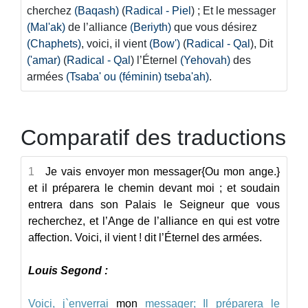
cherchez
(Baqash)
(
Radical - Piel
) ; Et le messager
(Mal'ak)
de l’alliance
(Beriyth)
que vous désirez
(Chaphets)
, voici, il vient
(Bow')
(
Radical - Qal
), Dit
('amar)
(
Radical - Qal
) l’Éternel
(Yehovah)
des
armées
(Tsaba' ou (féminin) tseba'ah)
.
Comparatif des traductions
1
Je vais envoyer mon messager
{Ou mon ange.}
et il préparera le chemin devant moi ; et soudain
entrera dans son Palais le Seigneur que vous
recherchez, et l’Ange de l’alliance en qui est votre
affection. Voici, il vient ! dit l’Éternel des armées.
Louis Segond :
Voici,
j`enverrai
mon
messager;
Il
préparera
le