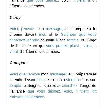
l'alliance
que
vous
désirez.
Voici,
il
vient,
a
dit
l'Éternel
des
armées.
Darby :
Voici,
j'envoie
mon
messager,
et
il
préparera
le
chemin
devant
moi;
et
le
Seigneur
que
vous
cherchez
viendra
soudain
à
son
temple,
et
l'Ange
de
l'alliance
en
qui
vous
prenez
plaisir,
-voici,
il
vient,
dit
l'Éternel
des
armées.
Crampon :
Voici
que
j’envoie
mon
messager,
et
il
préparera
le
chemin
devant
moi
;
et
soudain
viendra
dans
son
temple
le
Seigneur
que
vous
cherchez,
l’ange
de
l’alliance
que
vous
désirez.
Voici,
il
vient,
dit
Yahweh
des
armées.