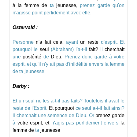
à
la
femme
de
ta
jeunesse,
prenez
garde
qu'on
n'agisse
point
perfidement
avec
elle.
Ostervald :
Personne
n'a
fait
cela,
ayant
un
reste
d'esprit.
Et
pourquoi
le
seul
(Abraham)
l'a-t-il
fait?
Il
cherchait
une
postérité
de
Dieu.
Prenez
donc
garde
à
votre
esprit,
et
qu'il
n'y
ait
pas
d'infidélité
envers
la
femme
de
ta
jeunesse.
Darby :
Et
un
seul
ne
les
a-t-il
pas
faits?
Toutefois
il
avait
le
reste
de
l'Esprit.
Et
pourquoi
ce
seul
a-t-il
fait
ainsi?
Il
cherchait
une
semence
de
Dieu.
Or
prenez
garde
à
votre
esprit;
et
n'agis
pas
perfidement
envers
la
femme
de
ta
jeunesse