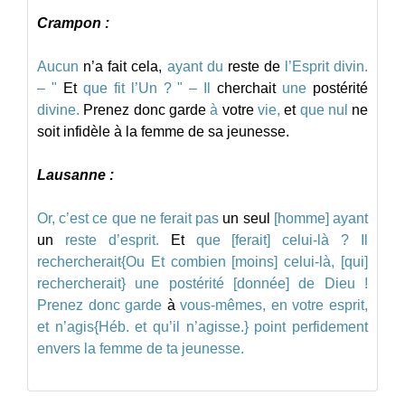
Crampon :
Aucun
n’a
fait
cela,
ayant
du
reste
de
l’Esprit
divin.
–
"
Et
que
fit
l’Un
?
"
–
Il
cherchait
une
postérité
divine.
Prenez
donc
garde
à
votre
vie,
et
que
nul
ne
soit
infidèle
à
la
femme
de
sa
jeunesse.
Lausanne :
Or,
c’est
ce
que
ne
ferait
pas
un
seul
[homme]
ayant
un
reste
d’esprit.
Et
que
[ferait]
celui-là ?
Il
rechercherait{Ou
Et
combien
[moins]
celui-là,
[qui]
rechercherait}
une
postérité
[donnée]
de
Dieu !
Prenez
donc
garde
à
vous-mêmes,
en
votre
esprit,
et
n’agis{Héb.
et
qu’il
n’agisse.}
point
perfidement
envers
la
femme
de
ta
jeunesse.