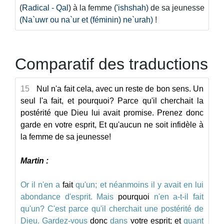
(
Radical - Qal
) à la femme
('ishshah)
de sa jeunesse
(Na`uwr ou na`ur et (féminin) ne`urah)
!
Comparatif des traductions
15
Nul n'a fait cela, avec un reste de bon sens. Un
seul l'a fait, et pourquoi? Parce qu'il cherchait la
postérité que Dieu lui avait promise. Prenez donc
garde en votre esprit, Et qu'aucun ne soit infidèle à
la femme de sa jeunesse!
Martin :
Or
il
n'en
a
fait
qu'un;
et
néanmoins
il
y
avait
en
lui
abondance
d'esprit.
Mais
pourquoi
n'en
a-t-il
fait
qu'un?
C'est
parce
qu'il
cherchait
une
postérité
de
Dieu.
Gardez-vous
donc
dans
votre
esprit;
et
quant