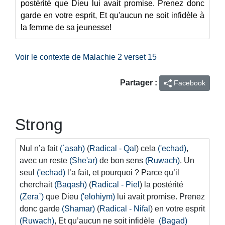
postérité que Dieu lui avait promise. Prenez donc
garde en votre esprit, Et qu'aucun ne soit infidèle à
la femme de sa jeunesse!
Voir le contexte de Malachie 2 verset 15
Partager :
Facebook
Strong
Nul n’a fait
(`asah)
(
Radical - Qal
) cela
('echad)
,
avec un reste
(She'ar)
de bon sens
(Ruwach)
. Un
seul
('echad)
l’a fait, et pourquoi ? Parce qu’il
cherchait
(Baqash)
(
Radical - Piel
) la postérité
(Zera`)
que Dieu
('elohiym)
lui avait promise. Prenez
donc garde
(Shamar)
(
Radical - Nifal
) en votre esprit
(Ruwach)
, Et qu’aucun ne soit infidèle
(Bagad)