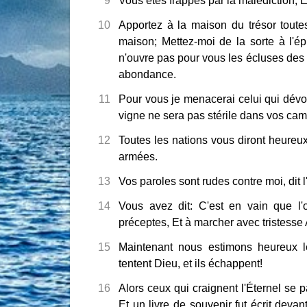
9
Vous êtes frappés par la malédiction, E
10
Apportez à la maison du trésor toutes
maison; Mettez-moi de la sorte à l'ép
n'ouvre pas pour vous les écluses des 
abondance.
11
Pour vous je menacerai celui qui dévore,
vigne ne sera pas stérile dans vos cam
12
Toutes les nations vous diront heureux
armées.
13
Vos paroles sont rudes contre moi, dit l
14
Vous avez dit: C'est en vain que l
préceptes, Et à marcher avec tristesse
15
Maintenant nous estimons heureux le
tentent Dieu, et ils échappent!
16
Alors ceux qui craignent l'Éternel se parl
Et un livre de souvenir fut écrit devan