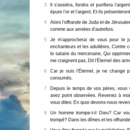
3
Il s'assiéra, fondra et purifiera l'arge
épure l'or et l'argent, Et ils présenteron
4
Alors l'offrande de Juda et de Jérusal
comme aux années d'autrefois.
5
Je m'approcherai de vous pour le j
enchanteurs et les adultères, Contre c
le salaire du mercenaire, Qui oppriment 
me craignent pas, Dit l'Éternel des arm
6
Car je suis l'Éternel, je ne change 
consumés.
7
Depuis le temps de vos pères, vous 
avez point observées. Revenez à moi, 
vous dites: En quoi devons-nous reven
8
Un homme trompe-t-il Dieu? Car vou
trompé? Dans les dîmes et les offrande