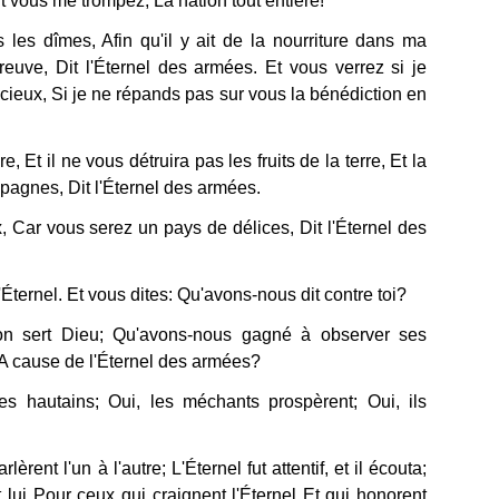
t vous me trompez, La nation tout entière!
 les dîmes, Afin qu'il y ait de la nourriture dans ma
reuve, Dit l'Éternel des armées. Et vous verrez si je
cieux, Si je ne répands pas sur vous la bénédiction en
 Et il ne vous détruira pas les fruits de la terre, Et la
pagnes, Dit l'Éternel des armées.
, Car vous serez un pays de délices, Dit l'Éternel des
'Éternel. Et vous dites: Qu'avons-nous dit contre toi?
'on sert Dieu; Qu'avons-nous gagné à observer ses
 A cause de l'Éternel des armées?
s hautains; Oui, les méchants prospèrent; Oui, ils
èrent l'un à l'autre; L'Éternel fut attentif, et il écouta;
t lui Pour ceux qui craignent l'Éternel Et qui honorent