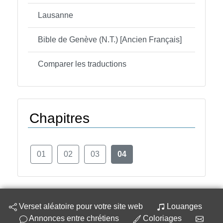
Lausanne
Bible de Genève (N.T.) [Ancien Français]
Comparer les traductions
Chapitres
01
02
03
04
Verset aléatoire pour votre site web
Louanges
Annonces entre chrétiens
Coloriages