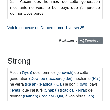
35
Aucun des hommes de cette génération
méchante ne verra le bon pays que j'ai juré de
donner à vos pères,
Voir le contexte de Deutéronome 1 verset 35
Partager :
Facebook
Strong
Aucun
('iysh)
des hommes
('enowsh)
de cette
génération
(Dowr ou (raccourci) dor)
méchante
(Ra`)
ne verra
(Ra'ah)
(
Radical - Qal
) le bon
(Towb)
pays
('erets)
que j’ai juré
(Shaba`)
(
Radical - Nifal
) de
donner
(Nathan)
(
Radical - Qal
) à vos pères
('ab)
,