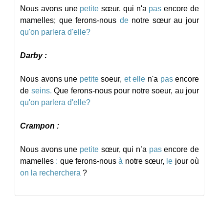
Nous
avons
une
petite
sœur,
qui
n'a
pas
encore
de
mamelles;
que
ferons-nous
de
notre
sœur
au
jour
qu'on
parlera
d'elle?
Darby :
Nous
avons
une
petite
soeur,
et
elle
n'a
pas
encore
de
seins.
Que
ferons-nous
pour
notre
soeur,
au
jour
qu'on
parlera
d'elle?
Crampon :
Nous
avons
une
petite
sœur,
qui
n’a
pas
encore
de
mamelles
:
que
ferons-nous
à
notre
sœur,
le
jour
où
on
la
recherchera
?