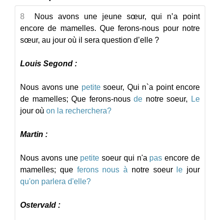
8
Nous avons une jeune sœur, qui n’a point
encore de mamelles. Que ferons-nous pour notre
sœur, au jour où il sera question d’elle ?
Louis Segond :
Nous
avons
une
petite
soeur,
Qui
n`a
point
encore
de
mamelles;
Que
ferons-nous
de
notre
soeur,
Le
jour
où
on
la
recherchera?
Martin :
Nous
avons
une
petite
soeur
qui
n'a
pas
encore
de
mamelles;
que
ferons
nous
à
notre
soeur
le
jour
qu'on
parlera
d'elle?
Ostervald :