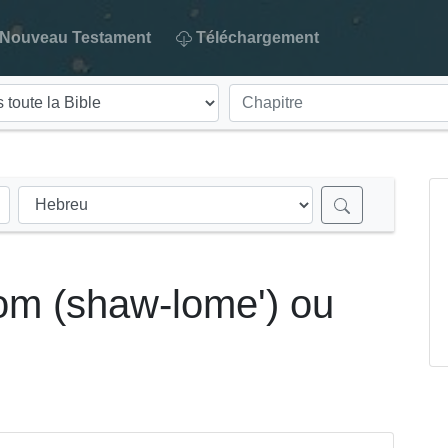
Nouveau Testament
Téléchargement
m (shaw-lome') ou