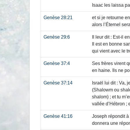
Isaac les laissa par
Genèse 28:21
et si je retourne e
alors l’Éternel se
Genèse 29:6
Il leur dit : Est-il
Il est en bonne sa
qui vient avec le t
Genèse 37:4
Ses frères virent qu
en haine. Ils ne po
Genèse 37:14
Israël lui dit : Va,
(Shalowm ou shal
shalom)
; et tu m’
vallée d’Hébron ; 
Genèse 41:16
Joseph répondit à 
donnera une répo