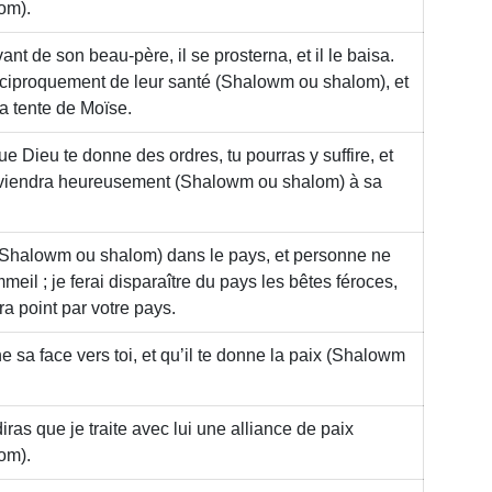
om)
.
ant de son beau-père, il se prosterna, et il le baisa.
réciproquement de leur santé
(Shalowm ou shalom)
, et
la tente de Moïse.
 que Dieu te donne des ordres, tu pourras y suffire, et
rviendra heureusement
(Shalowm ou shalom)
à sa
(Shalowm ou shalom)
dans le pays, et personne ne
meil ; je ferai disparaître du pays les bêtes féroces,
ra point par votre pays.
e sa face vers toi, et qu’il te donne la paix
(Shalowm
iras que je traite avec lui une alliance de paix
om)
.