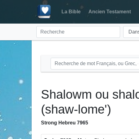
La Bible
Ancien Testament
Shalowm ou shalo
(shaw-lome')
Strong Hebreu 7965