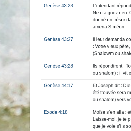
Genèse 43:23
L’intendant répond
Ne craignez rien. 
donné un trésor da
amena Siméon.
Genèse 43:27
Il leur demanda co
: Votre vieux père,
(Shalowm ou shal
Genèse 43:28
Ils répondirent : T
ou shalom)
; il vit
Genèse 44:17
Et Joseph dit : Di
été trouvée sera 
ou shalom)
vers vo
Exode 4:18
Moïse s’en alla ; e
Laisse-moi, je te p
que je voie s’ils s