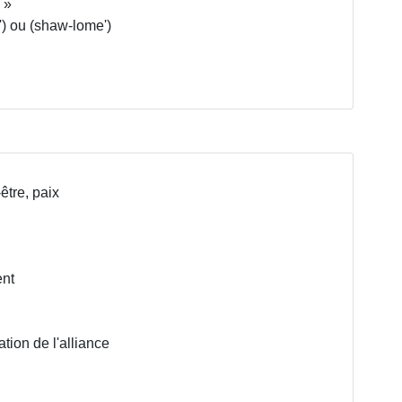
m
) ou (shaw-lome')
être, paix
ent
tion de l'alliance