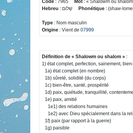
Code
: 7965
Mot
:
Shalowm ou shalo
Hebreu
: שָׁלוֹם
Phonétique
: (shaw-lome'
Type
: Nom masculin
Origine
: Vient de
07999
Définition de
Shalowm ou shalom
:
1) état complet, perfection, sainement, bien-
1a) état complet (en nombre)
1b) sûreté, solidité (du corps)
1c) bien-être, santé, prospérité
1d) paix, quiétude, tranquillité, contentem
1e) paix, amitié
1e1) des relations humaines
1e2) avec Dieu spécialement dans la rela
1f) paix (par rapport à la guerre)
1g) paisible