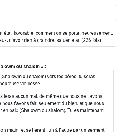
on état, favorable, comment on se porte, heureusement,
x, n'avoir rien à craindre, saluer, état; (236 fois)
alowm ou shalom
:
x
(Shalowm ou shalom)
vers tes pères, tu seras
heureuse vieillesse.
us feras aucun mal, de même que nous ne t’avons
ue nous t’avons fait seulement du bien, et que nous
ir en paix
(Shalowm ou shalom)
. Tu es maintenant
bon matin, et se lièrent l’un à l’autre par un serment .