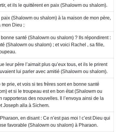
tir, et ils le quittèrent en paix
(Shalowm ou shalom)
.
n paix
(Shalowm ou shalom)
à la maison de mon père,
ra mon Dieu ;
 en bonne santé
(Shalowm ou shalom)
? Ils répondirent :
nté
(Shalowm ou shalom)
; et voici Rachel , sa fille,
roupeau.
e leur père l’aimait plus qu’eux tous, et ils le prirent
uvaient lui parler avec amitié
(Shalowm ou shalom)
.
 je te prie, et vois si tes frères sont en bonne santé
om)
et si le troupeau est en bon état
(Shalowm ou
en rapporteras des nouvelles. Il l’envoya ainsi de la
et Joseph alla à Sichem.
Pharaon, en disant : Ce n’est pas moi ! c’est Dieu qui
nse favorable
(Shalowm ou shalom)
à Pharaon.