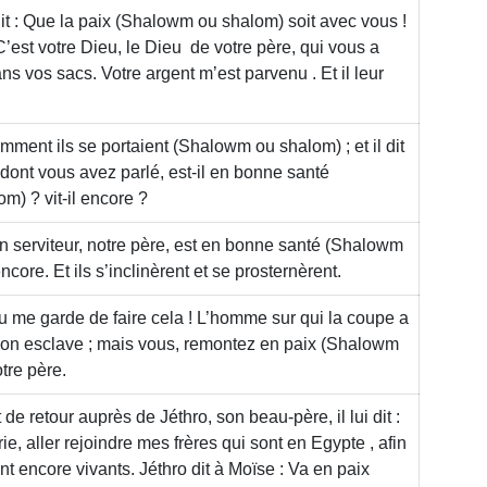
it : Que la paix
(Shalowm ou shalom)
soit avec vous !
C’est votre Dieu, le Dieu de votre père, qui vous a
ns vos sacs. Votre argent m’est parvenu . Et il leur
mment ils se portaient
(Shalowm ou shalom)
; et il dit
 dont vous avez parlé, est-il en bonne santé
om)
? vit-il encore ?
on serviteur, notre père, est en bonne santé
(Shalowm
 encore. Et ils s’inclinèrent et se prosternèrent.
eu me garde de faire cela ! L’homme sur qui la coupe a
mon esclave ; mais vous, remontez en paix
(Shalowm
tre père.
t de retour auprès de Jéthro, son beau-père, il lui dit :
rie, aller rejoindre mes frères qui sont en Egypte , afin
ont encore vivants. Jéthro dit à Moïse : Va en paix