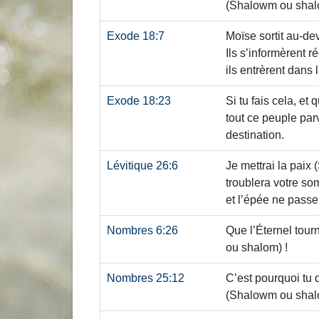
(Shalowm ou shal
Exode 18:7
Moïse sortit au-dev
Ils s’informèrent 
ils entrèrent dans 
Exode 18:23
Si tu fais cela, et
tout ce peuple pa
destination.
Lévitique 26:6
Je mettrai la paix
troublera votre som
et l’épée ne passe
Nombres 6:26
Que l’Éternel tourn
ou shalom)
!
Nombres 25:12
C’est pourquoi tu d
(Shalowm ou shal