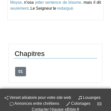
Moyse,
n’osa
jetter
sentence
de
blasme,
mais
il
dit
seulement,
Le
Seigneur
te
redarguë.
Chapitres
01
Verset aléatoire pour votre site web
Louanges
Annonces entre chrétiens
Coloriages
Contacter l'équipe eBible.fr