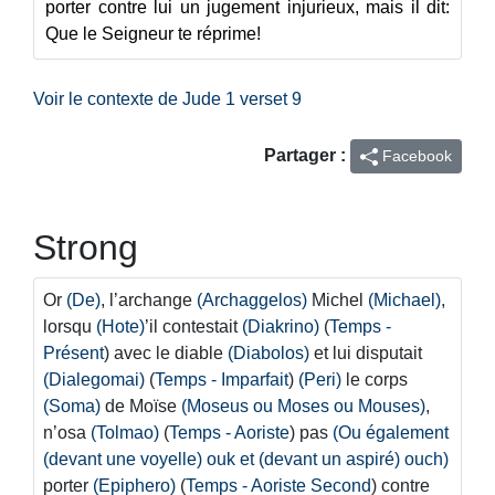
porter contre lui un jugement injurieux, mais il dit:
Que le Seigneur te réprime!
Voir le contexte de Jude 1 verset 9
Partager :
Facebook
Strong
Or
(De)
, l’archange
(Archaggelos)
Michel
(Michael)
,
lorsqu
(Hote)
’il contestait
(Diakrino)
(
Temps -
Présent
) avec le diable
(Diabolos)
et lui disputait
(Dialegomai)
(
Temps - Imparfait
)
(Peri)
le corps
(Soma)
de Moïse
(Moseus ou Moses ou Mouses)
,
n’osa
(Tolmao)
(
Temps - Aoriste
) pas
(Ou également
(devant une voyelle) ouk et (devant un aspiré) ouch)
porter
(Epiphero)
(
Temps - Aoriste Second
) contre