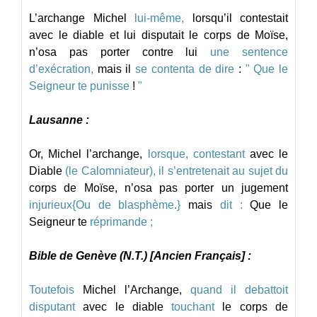
L’archange
Michel
lui-même,
lorsqu’il
contestait
avec
le
diable
et
lui
disputait
le
corps
de
Moïse,
n’osa
pas
porter
contre
lui
une
sentence
d’exécration,
mais
il
se
contenta
de
dire
:
"
Que
le
Seigneur
te
punisse
!
"
Lausanne :
Or,
Michel
l’archange,
lorsque,
contestant
avec
le
Diable
(le
Calomniateur),
il
s’entretenait
au
sujet
du
corps
de
Moïse,
n’osa
pas
porter
un
jugement
injurieux{Ou
de
blasphème.}
mais
dit :
Que
le
Seigneur
te
réprimande ;
Bible de Genève (N.T.) [Ancien Français] :
Toutefois
Michel
l’Archange,
quand
il
debattoit
disputant
avec
le
diable
touchant
le
corps
de