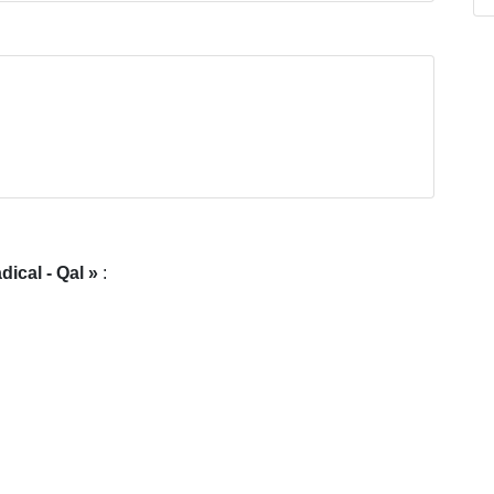
dical - Qal
: