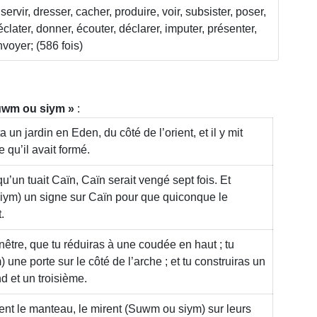
 servir, dresser, cacher, produire, voir, subsister, poser,
e éclater, donner, écouter, déclarer, imputer, présenter,
nvoyer; (586 fois)
wm ou siym
:
 un jardin en Eden, du côté de l’orient, et il y mit
qu’il avait formé.
lqu’un tuait Caïn, Caïn serait vengé sept fois. Et
iym)
un signe sur Caïn pour que quiconque le
.
enêtre, que tu réduiras à une coudée en haut ; tu
)
une porte sur le côté de l’arche ; et tu construiras un
d et un troisième.
ent le manteau, le mirent
(Suwm ou siym)
sur leurs