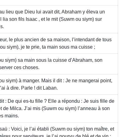
 au lieu que Dieu lui avait dit, Abraham y éleva un
l lia son fils Isaac , et le mit
(Suwm ou siym)
sur
s.
eur, le plus ancien de sa maison, l’intendant de tous
ou siym)
, je te prie, ta main sous ma cuisse ;
u siym)
sa main sous la cuisse d’Abraham, son
bserver ces choses.
u siym)
à manger. Mais il dit : Je ne mangerai point,
’ai à dire. Parle ! dit Laban.
 dit : De qui es-tu fille ? Elle a répondu : Je suis fille de
t de Milca. J’ai mis
(Suwm ou siym)
l’anneau à son
ses mains.
aü : Voici, je l’ai établi
(Suwm ou siym)
ton maître, et
rères pour serviteurs, je l’ai pourvu de blé et de vin :