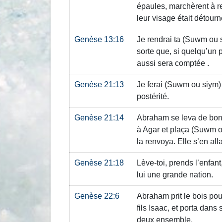
épaules, marchèrent à re
leur visage était détourné
Genèse 13:16
Je rendrai ta
(Suwm ou 
sorte que, si quelqu’un p
aussi sera comptée .
Genèse 21:13
Je ferai
(Suwm ou siym)
postérité.
Genèse 21:14
Abraham se leva de bon m
à Agar et plaça
(Suwm o
la renvoya. Elle s’en al
Genèse 21:18
Lève-toi, prends l’enfant,
lui une grande nation.
Genèse 22:6
Abraham prit le bois pou
fils Isaac, et porta dans
deux ensemble.