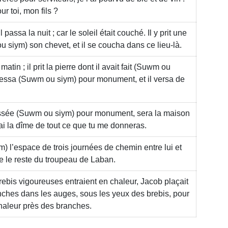
ur toi, mon fils ?
l passa la nuit ; car le soleil était couché. Il y prit une
u siym)
son chevet, et il se coucha dans ce lieu-là.
tin ; il prit la pierre dont il avait fait
(Suwm ou
dressa
(Suwm ou siym)
pour monument, et il versa de
essée
(Suwm ou siym)
pour monument, sera la maison
rai la dîme de tout ce que tu me donneras.
m)
l’espace de trois journées de chemin entre lui et
re le reste du troupeau de Laban.
brebis vigoureuses entraient en chaleur, Jacob plaçait
nches dans les auges, sous les yeux des brebis, pour
chaleur près des branches.