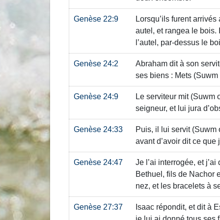
Genèse 22:9
Lorsqu’ils furent arrivés
autel, et rangea le bois. I
l’autel, par-dessus le boi
Genèse 24:2
Abraham dit à son servit
ses biens : Mets
(Suwm 
Genèse 24:9
Le serviteur mit
(Suwm o
seigneur, et lui jura d’o
Genèse 24:33
Puis, il lui servit
(Suwm o
avant d’avoir dit ce que j
Genèse 24:47
Je l’ai interrogée, et j’ai
Bethuel, fils de Nachor e
nez, et les bracelets à 
Genèse 27:37
Isaac répondit, et dit à Es
je lui ai donné tous ses f