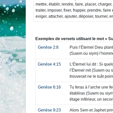
mettre, établir, rendre, faire, placer, charger,
traiter, imposer, fixer, frapper, prendre, fair
exiger, attacher, ajouter, déposer, tourner, e
Exemples de versets utilisant le mot
Su
Genèse 2:8
Puis l’Éternel Dieu planta
(Suwm ou siym)
l’homme 
Genèse 4:15
L’Éternel lui dit : Si que
l’Éternel mit
(Suwm ou s
trouverait ne le tuât point
Genèse 6:16
Tu feras à l’arche une f
établiras
(Suwm ou siym
étage inférieur, un secon
Genèse 9:23
Alors Sem et Japhet prir