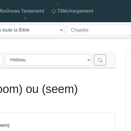
Nouveau Testament
Téléchargement
oom) ou (seem)
seem)