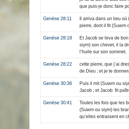
que puis-je donc faire po
Genèse 28:11
Il arriva dans un lieu où i
pierre, dont il fit
(Suwm o
Genèse 28:18
Et Jacob se leva de bon ma
siym)
son chevet, il la 
l’huile sur son sommet.
Genèse 28:22
cette pierre, que j’ai dr
de Dieu ; et je te donne
Genèse 30:36
Puis il mit
(Suwm ou siy
Jacob ; et Jacob fit paît
Genèse 30:41
Toutes les fois que les 
(Suwm ou siym)
les bra
qu’elles entrassent en 