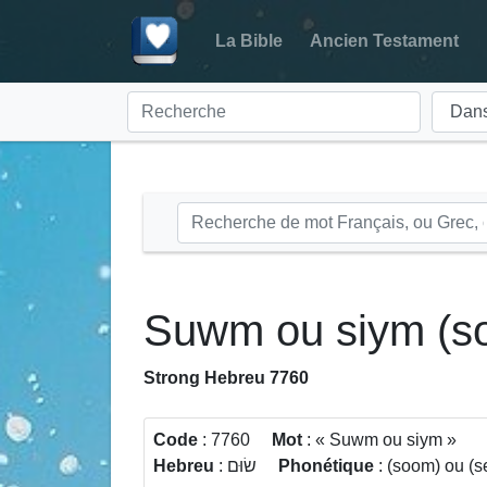
La Bible
Ancien Testament
Suwm ou siym (s
Strong Hebreu 7760
Code
: 7760
Mot
:
Suwm ou siym
Hebreu
: שׂוּם
Phonétique
: (soom) ou (