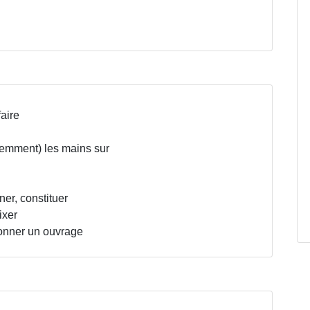
faire
olemment) les mains sur
gner, constituer
ixer
açonner un ouvrage