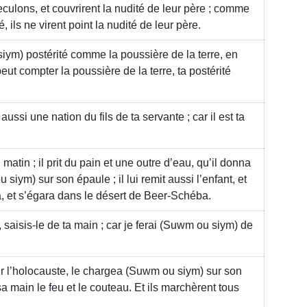
culons, et couvrirent la nudité de leur père ; comme
, ils ne virent point la nudité de leur père.
siym)
postérité comme la poussière de la terre, en
eut compter la poussière de la terre, ta postérité
aussi une nation du fils de ta servante ; car il est ta
atin ; il prit du pain et une outre d’eau, qu’il donna
u siym)
sur son épaule ; il lui remit aussi l’enfant, et
la, et s’égara dans le désert de Beer-Schéba.
 saisis-le de ta main ; car je ferai
(Suwm ou siym)
de
r l’holocauste, le chargea
(Suwm ou siym)
sur son
 sa main le feu et le couteau. Et ils marchèrent tous