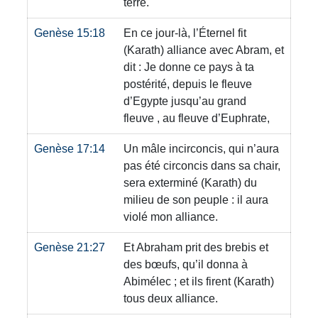
terre.
Genèse 15:18
En ce jour-là, l’Éternel fit
(Karath)
alliance avec Abram, et
dit : Je donne ce pays à ta
postérité, depuis le fleuve
d’Egypte jusqu’au grand
fleuve , au fleuve d’Euphrate,
Genèse 17:14
Un mâle incirconcis, qui n’aura
pas été circoncis dans sa chair,
sera exterminé
(Karath)
du
milieu de son peuple : il aura
violé mon alliance.
Genèse 21:27
Et Abraham prit des brebis et
des bœufs, qu’il donna à
Abimélec ; et ils firent
(Karath)
tous deux alliance.